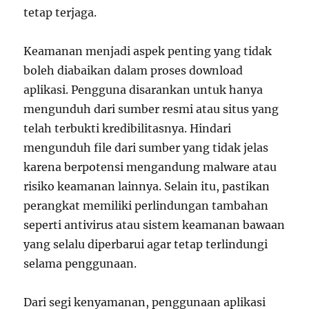
tetap terjaga.
Keamanan menjadi aspek penting yang tidak
boleh diabaikan dalam proses download
aplikasi. Pengguna disarankan untuk hanya
mengunduh dari sumber resmi atau situs yang
telah terbukti kredibilitasnya. Hindari
mengunduh file dari sumber yang tidak jelas
karena berpotensi mengandung malware atau
risiko keamanan lainnya. Selain itu, pastikan
perangkat memiliki perlindungan tambahan
seperti antivirus atau sistem keamanan bawaan
yang selalu diperbarui agar tetap terlindungi
selama penggunaan.
Dari segi kenyamanan, penggunaan aplikasi