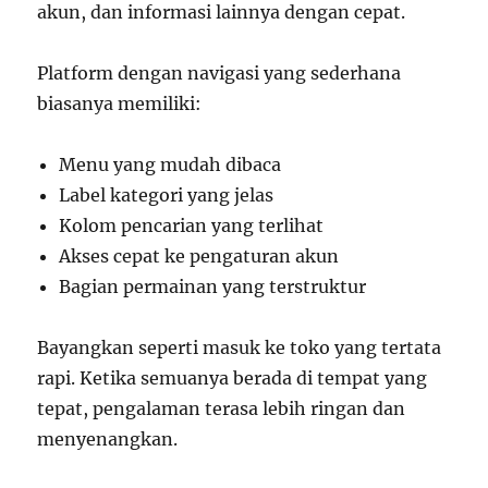
akun, dan informasi lainnya dengan cepat.
Platform dengan navigasi yang sederhana
biasanya memiliki:
Menu yang mudah dibaca
Label kategori yang jelas
Kolom pencarian yang terlihat
Akses cepat ke pengaturan akun
Bagian permainan yang terstruktur
Bayangkan seperti masuk ke toko yang tertata
rapi. Ketika semuanya berada di tempat yang
tepat, pengalaman terasa lebih ringan dan
menyenangkan.