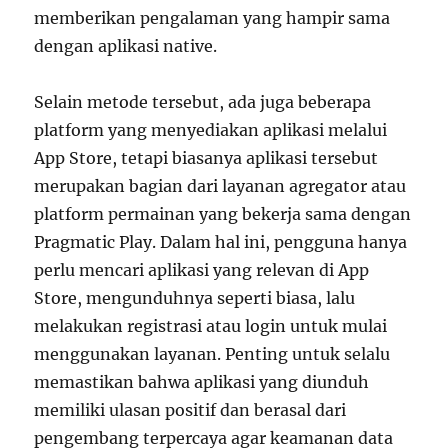
memberikan pengalaman yang hampir sama
dengan aplikasi native.
Selain metode tersebut, ada juga beberapa
platform yang menyediakan aplikasi melalui
App Store, tetapi biasanya aplikasi tersebut
merupakan bagian dari layanan agregator atau
platform permainan yang bekerja sama dengan
Pragmatic Play. Dalam hal ini, pengguna hanya
perlu mencari aplikasi yang relevan di App
Store, mengunduhnya seperti biasa, lalu
melakukan registrasi atau login untuk mulai
menggunakan layanan. Penting untuk selalu
memastikan bahwa aplikasi yang diunduh
memiliki ulasan positif dan berasal dari
pengembang terpercaya agar keamanan data