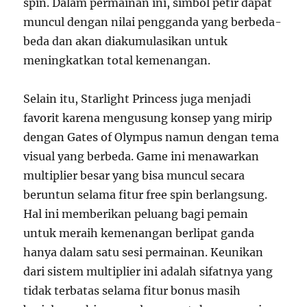
spin. Dalam permainan ini, simbol petir dapat
muncul dengan nilai pengganda yang berbeda-
beda dan akan diakumulasikan untuk
meningkatkan total kemenangan.
Selain itu, Starlight Princess juga menjadi
favorit karena mengusung konsep yang mirip
dengan Gates of Olympus namun dengan tema
visual yang berbeda. Game ini menawarkan
multiplier besar yang bisa muncul secara
beruntun selama fitur free spin berlangsung.
Hal ini memberikan peluang bagi pemain
untuk meraih kemenangan berlipat ganda
hanya dalam satu sesi permainan. Keunikan
dari sistem multiplier ini adalah sifatnya yang
tidak terbatas selama fitur bonus masih