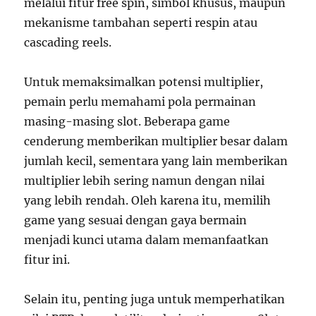
melalui fitur free spin, simbol khusus, maupun
mekanisme tambahan seperti respin atau
cascading reels.
Untuk memaksimalkan potensi multiplier,
pemain perlu memahami pola permainan
masing-masing slot. Beberapa game
cenderung memberikan multiplier besar dalam
jumlah kecil, sementara yang lain memberikan
multiplier lebih sering namun dengan nilai
yang lebih rendah. Oleh karena itu, memilih
game yang sesuai dengan gaya bermain
menjadi kunci utama dalam memanfaatkan
fitur ini.
Selain itu, penting juga untuk memperhatikan