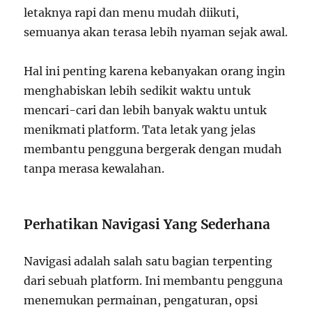
letaknya rapi dan menu mudah diikuti,
semuanya akan terasa lebih nyaman sejak awal.
Hal ini penting karena kebanyakan orang ingin
menghabiskan lebih sedikit waktu untuk
mencari-cari dan lebih banyak waktu untuk
menikmati platform. Tata letak yang jelas
membantu pengguna bergerak dengan mudah
tanpa merasa kewalahan.
Perhatikan Navigasi Yang Sederhana
Navigasi adalah salah satu bagian terpenting
dari sebuah platform. Ini membantu pengguna
menemukan permainan, pengaturan, opsi