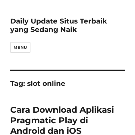
Daily Update Situs Terbaik
yang Sedang Naik
MENU
Tag:
slot online
Cara Download Aplikasi
Pragmatic Play di
Android dan iOS