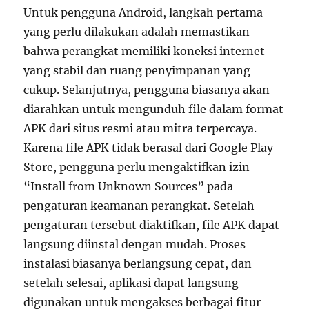
Untuk pengguna Android, langkah pertama
yang perlu dilakukan adalah memastikan
bahwa perangkat memiliki koneksi internet
yang stabil dan ruang penyimpanan yang
cukup. Selanjutnya, pengguna biasanya akan
diarahkan untuk mengunduh file dalam format
APK dari situs resmi atau mitra terpercaya.
Karena file APK tidak berasal dari Google Play
Store, pengguna perlu mengaktifkan izin
“Install from Unknown Sources” pada
pengaturan keamanan perangkat. Setelah
pengaturan tersebut diaktifkan, file APK dapat
langsung diinstal dengan mudah. Proses
instalasi biasanya berlangsung cepat, dan
setelah selesai, aplikasi dapat langsung
digunakan untuk mengakses berbagai fitur