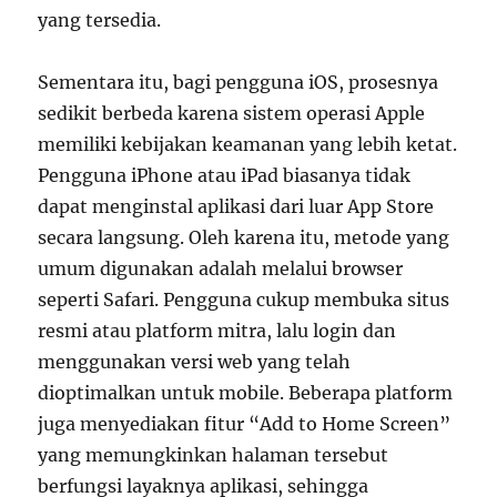
yang tersedia.
Sementara itu, bagi pengguna iOS, prosesnya
sedikit berbeda karena sistem operasi Apple
memiliki kebijakan keamanan yang lebih ketat.
Pengguna iPhone atau iPad biasanya tidak
dapat menginstal aplikasi dari luar App Store
secara langsung. Oleh karena itu, metode yang
umum digunakan adalah melalui browser
seperti Safari. Pengguna cukup membuka situs
resmi atau platform mitra, lalu login dan
menggunakan versi web yang telah
dioptimalkan untuk mobile. Beberapa platform
juga menyediakan fitur “Add to Home Screen”
yang memungkinkan halaman tersebut
berfungsi layaknya aplikasi, sehingga