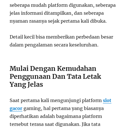
seberapa mudah platform digunakan, seberapa
jelas informasi ditampilkan, dan seberapa
nyaman rasanya sejak pertama kali dibuka.
Detail kecil bisa memberikan perbedaan besar
dalam pengalaman secara keseluruhan.
Mulai Dengan Kemudahan
Penggunaan Dan Tata Letak
Yang Jelas
Saat pertama kali mengunjungi platform
slot
gacor
gaming, hal pertama yang biasanya
diperhatikan adalah bagaimana platform
tersebut terasa saat digunakan. Jika tata