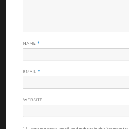
NAME
*
EMAIL
*
WEBSITE