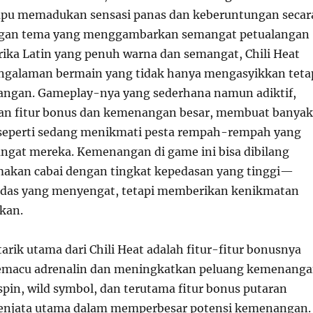
u memadukan sensasi panas dan keberuntungan secar
gan tema yang menggambarkan semangat petualangan
ika Latin yang penuh warna dan semangat, Chili Heat
galaman bermain yang tidak hanya mengasyikkan teta
angan. Gameplay-nya yang sederhana namun adiktif,
an fitur bonus dan kemenangan besar, membuat banyak
seperti sedang menikmati pesta rempah-rempah yang
gat mereka. Kemenangan di game ini bisa dibilang
 makan cabai dengan tingkat kepedasan yang tinggi—
edas yang menyengat, tetapi memberikan kenikmatan
akan.
tarik utama dari Chili Heat adalah fitur-fitur bonusnya
acu adrenalin dan meningkatkan peluang kemenang
spin, wild symbol, dan terutama fitur bonus putaran
senjata utama dalam memperbesar potensi kemenangan.