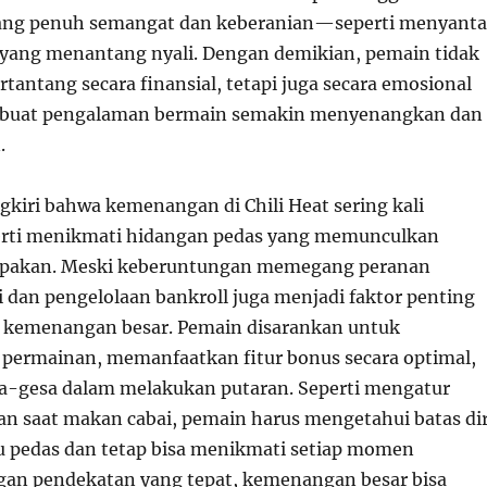
yang penuh semangat dan keberanian—seperti menyant
yang menantang nyali. Dengan demikian, pemain tidak
tantang secara finansial, tetapi juga secara emosional
mbuat pengalaman bermain semakin menyenangkan dan
.
gkiri bahwa kemenangan di Chili Heat sering kali
perti menikmati hidangan pedas yang memunculkan
rlupakan. Meski keberuntungan memegang peranan
i dan pengelolaan bankroll juga menjadi faktor penting
 kemenangan besar. Pemain disarankan untuk
permainan, memanfaatkan fitur bonus secara optimal,
sa-gesa dalam melakukan putaran. Seperti mengatur
an saat makan cabai, pemain harus mengetahui batas dir
alu pedas dan tetap bisa menikmati setiap momen
gan pendekatan yang tepat, kemenangan besar bisa