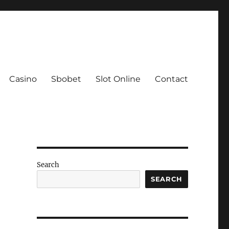
Casino
Sbobet
Slot Online
Contact
Search
SEARCH