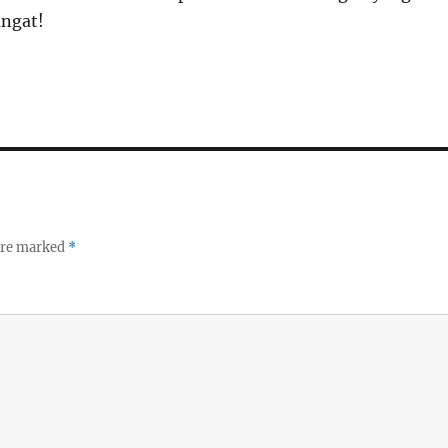
ngat!
 are marked
*