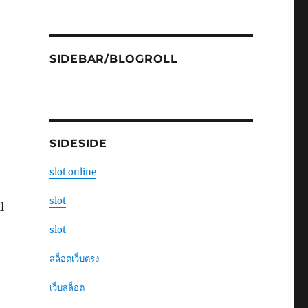
SIDEBAR/BLOGROLL
SIDESIDE
slot online
slot
l
slot
สล็อตเว็บตรง
เว็บสล็อต