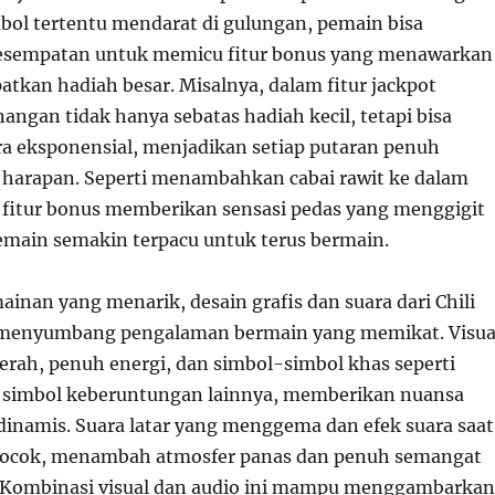
bol tertentu mendarat di gulungan, pemain bisa
sempatan untuk memicu fitur bonus yang menawarkan
tkan hadiah besar. Misalnya, dalam fitur jackpot
angan tidak hanya sebatas hadiah kecil, tetapi bisa
a eksponensial, menjadikan setiap putaran penuh
harapan. Seperti menambahkan cabai rawit ke dalam
 fitur bonus memberikan sensasi pedas yang menggigit
main semakin terpacu untuk terus bermain.
mainan yang menarik, desain grafis dan suara dari Chili
t menyumbang pengalaman bermain yang memikat. Visua
erah, penuh energi, dan simbol-simbol khas seperti
n simbol keberuntungan lainnya, memberikan nuansa
dinamis. Suara latar yang menggema dan efek suara saat
cocok, menambah atmosfer panas dan penuh semangat
. Kombinasi visual dan audio ini mampu menggambarkan