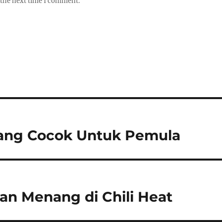
 the next time I comment.
yang Cocok Untuk Pemula
an Menang di Chili Heat