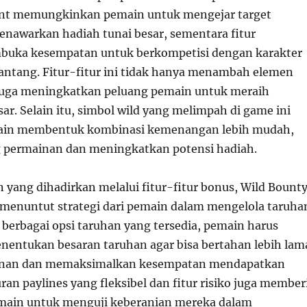
unt memungkinkan pemain untuk mengejar target
enawarkan hadiah tunai besar, sementara fitur
ka kesempatan untuk berkompetisi dengan karakter
ntang. Fitur-fitur ini tidak hanya menambah elemen
 juga meningkatkan peluang pemain untuk meraih
r. Selain itu, simbol wild yang melimpah di game ini
in membentuk kombinasi kemenangan lebih mudah,
permainan dan meningkatkan potensi hadiah.
 yang dihadirkan melalui fitur-fitur bonus, Wild Bount
enuntut strategi dari pemain dalam mengelola taruha
berbagai opsi taruhan yang tersedia, pemain harus
nentukan besaran taruhan agar bisa bertahan lebih lam
inan dan memaksimalkan kesempatan mendapatkan
ran paylines yang fleksibel dan fitur risiko juga member
emain untuk menguji keberanian mereka dalam