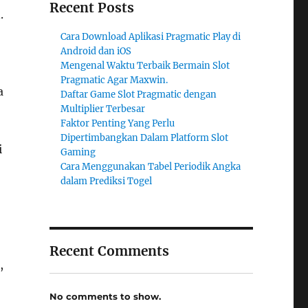
Recent Posts
.
Cara Download Aplikasi Pragmatic Play di
Android dan iOS
Mengenal Waktu Terbaik Bermain Slot
Pragmatic Agar Maxwin.
a
Daftar Game Slot Pragmatic dengan
Multiplier Terbesar
Faktor Penting Yang Perlu
Dipertimbangkan Dalam Platform Slot
i
Gaming
Cara Menggunakan Tabel Periodik Angka
dalam Prediksi Togel
Recent Comments
,
No comments to show.