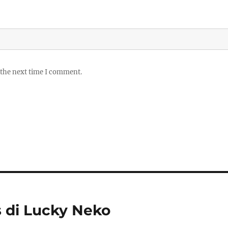
 the next time I comment.
s di Lucky Neko