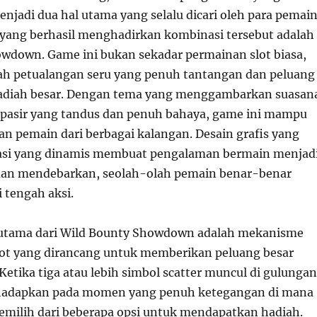
jadi dua hal utama yang selalu dicari oleh para pemain
l yang berhasil menghadirkan kombinasi tersebut adalah
wdown. Game ini bukan sekadar permainan slot biasa,
h petualangan seru yang penuh tantangan dan peluang
diah besar. Dengan tema yang menggambarkan suasan
 pasir yang tandus dan penuh bahaya, game ini mampu
an pemain dari berbagai kalangan. Desain grafis yang
asi yang dinamis membuat pengalaman bermain menjad
dan mendebarkan, seolah-olah pemain benar-benar
 tengah aksi.
r utama dari Wild Bounty Showdown adalah mekanisme
ot yang dirancang untuk memberikan peluang besar
etika tiga atau lebih simbol scatter muncul di gulungan
hadapkan pada momen yang penuh ketegangan di mana
milih dari beberapa opsi untuk mendapatkan hadiah.