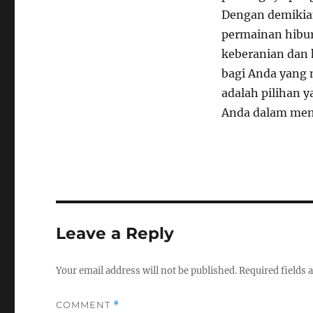
Dengan demikia
permainan hibu
keberanian dan 
bagi Anda yang m
adalah pilihan 
Anda dalam meng
Leave a Reply
Your email address will not be published.
Required fields
COMMENT
*