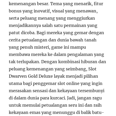
kemenangan besar. Tema yang menarik, fitur
bonus yang inovatif, visual yang menawan,
serta peluang menang yang menggiurkan
menjadikannya salah satu permainan yang
patut dicoba. Bagi mereka yang gemar dengan
cerita petualangan dan dunia bawah tanah
yang penuh misteri, game ini mampu
membawa mereka ke dalam pengalaman yang
tak terlupakan. Dengan kombinasi hiburan dan
peluang kemenangan yang seimbang, Slot
Dwarven Gold Deluxe layak menjadi pilihan
utama bagi penggemar slot online yang ingin
merasakan sensasi dan kekayaan tersembunyi
di dalam dunia para kurcaci. Jadi, jangan ragu
untuk memulai petualangan seru ini dan raih
kekayaan emas yang menunggu di balik batu-