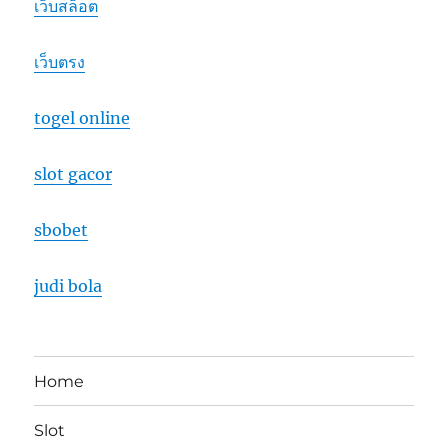
เว็บสล็อต
เว็บตรง
togel online
slot gacor
sbobet
judi bola
Home
Slot