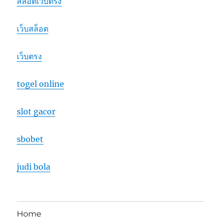
สล็อตเว็บตรง
เว็บสล็อต
เว็บตรง
togel online
slot gacor
sbobet
judi bola
Home