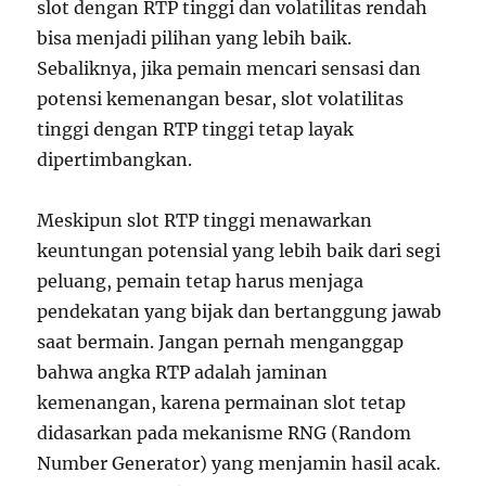
slot dengan RTP tinggi dan volatilitas rendah
bisa menjadi pilihan yang lebih baik.
Sebaliknya, jika pemain mencari sensasi dan
potensi kemenangan besar, slot volatilitas
tinggi dengan RTP tinggi tetap layak
dipertimbangkan.
Meskipun slot RTP tinggi menawarkan
keuntungan potensial yang lebih baik dari segi
peluang, pemain tetap harus menjaga
pendekatan yang bijak dan bertanggung jawab
saat bermain. Jangan pernah menganggap
bahwa angka RTP adalah jaminan
kemenangan, karena permainan slot tetap
didasarkan pada mekanisme RNG (Random
Number Generator) yang menjamin hasil acak.