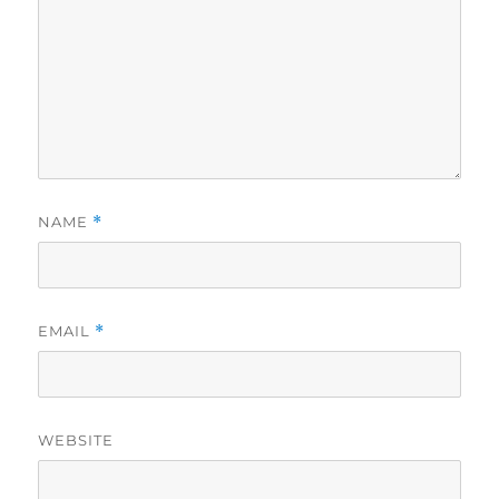
NAME
*
EMAIL
*
WEBSITE