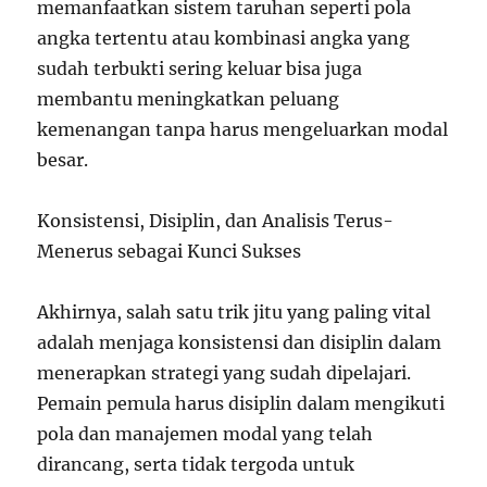
memanfaatkan sistem taruhan seperti pola
angka tertentu atau kombinasi angka yang
sudah terbukti sering keluar bisa juga
membantu meningkatkan peluang
kemenangan tanpa harus mengeluarkan modal
besar.
Konsistensi, Disiplin, dan Analisis Terus-
Menerus sebagai Kunci Sukses
Akhirnya, salah satu trik jitu yang paling vital
adalah menjaga konsistensi dan disiplin dalam
menerapkan strategi yang sudah dipelajari.
Pemain pemula harus disiplin dalam mengikuti
pola dan manajemen modal yang telah
dirancang, serta tidak tergoda untuk