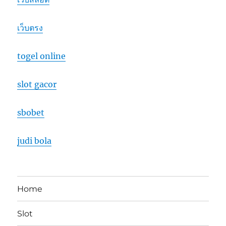
เว็บตรง
togel online
slot gacor
sbobet
judi bola
Home
Slot