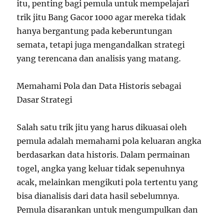
itu, penting bagi pemula untuk mempelajari
trik jitu Bang Gacor 1000 agar mereka tidak
hanya bergantung pada keberuntungan
semata, tetapi juga mengandalkan strategi
yang terencana dan analisis yang matang.
Memahami Pola dan Data Historis sebagai
Dasar Strategi
Salah satu trik jitu yang harus dikuasai oleh
pemula adalah memahami pola keluaran angka
berdasarkan data historis. Dalam permainan
togel, angka yang keluar tidak sepenuhnya
acak, melainkan mengikuti pola tertentu yang
bisa dianalisis dari data hasil sebelumnya.
Pemula disarankan untuk mengumpulkan dan