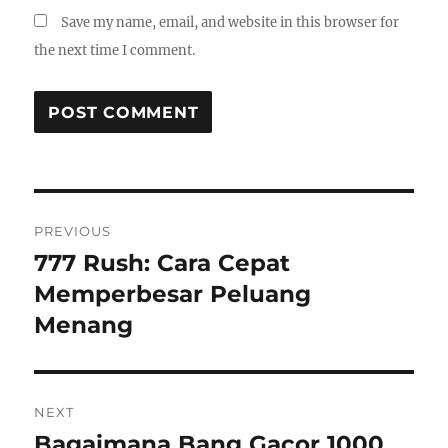
Save my name, email, and website in this browser for
the next time I comment.
Post
PREVIOUS
navigation
777 Rush: Cara Cepat
Previous
post:
Memperbesar Peluang
Menang
NEXT
Bagaimana Bang Gacor 1000
Next