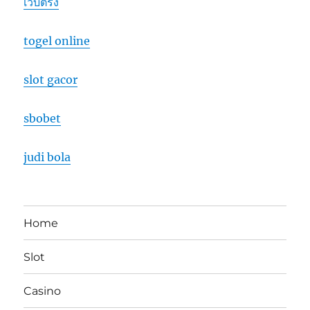
เว็บตรง
togel online
slot gacor
sbobet
judi bola
Home
Slot
Casino