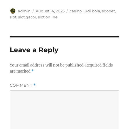
Author
Posted
Tags
admin
August 14, 2025
casino
,
judi bola
,
sbobet
,
on
slot
,
slot gacor
,
slot online
Leave a Reply
Your email address will not be published.
Required fields
are marked
*
COMMENT
*