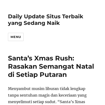
Daily Update Situs Terbaik
yang Sedang Naik
MENU
Santa’s Xmas Rush:
Rasakan Semangat Natal
di Setiap Putaran
Menyambut musim liburan tidak lengkap
tanpa sentuhan magis dan keceriaan yang
menyelimuti setiap sudut. “Santa’s Xmas