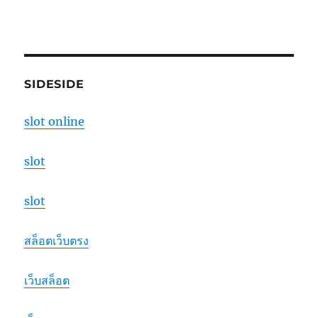
SIDESIDE
slot online
slot
slot
สล็อตเว็บตรง
เว็บสล็อต