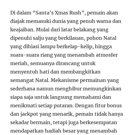
Di dalam “Santa’s Xmas Rush”, pemain akan
diajak memasuki dunia yang penuh warna dan
keajaiban. Mulai dari latar belakang yang
dipenuhi salju yang berkilauan, pohon Natal
yang dihiasi lampu berkelap-kelip, hingga
suara-suara riang yang menambah atmosfer
meriah, semuanya dirancang untuk
menyentuh hati dan membangkitkan
semangat Natal. Mekanisme permainan yang
sederhana namun menghibur memungkinkan
siapa saja untuk langsung memahami dan
menikmati setiap putaran. Dengan fitur bonus
dan jackpot yang menarik, pemain tidak hanya
sekadar bermain, tetapi juga berkesempatan
mendapatkan hadiah besar yang menambah